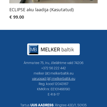
ECLIPSE aku laadija (Kasutatud)
€
99.00
Ämma tee 75, Iru, Jõelähtme vald 74206
+372 56 222 442
melker (ät) melkerbaltik.eu
varuosad (ät) melkerbaltik.eu
Reg. kood 12043167
KMKR nr. EE101466190
E-R 8-17
Tartus
UUS AADRESS
: Ringtee 43D/1, 50105