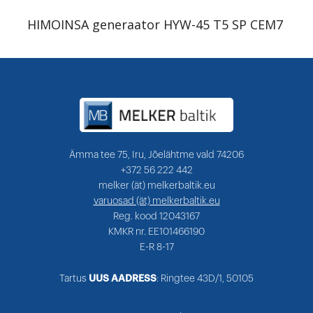
HIMOINSA generaator HYW-45 T5 SP CEM7
Ämma tee 75, Iru, Jõelähtme vald 74206
+372 56 222 442
melker (ät) melkerbaltik.eu
varuosad (ät) melkerbaltik.eu
Reg. kood 12043167
KMKR nr. EE101466190
E-R 8-17
Tartus
UUS AADRESS
: Ringtee 43D/1, 50105