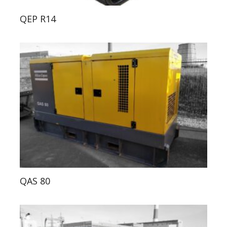
QEP R14
QAS 80