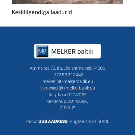
Keskliigendiga laadurid
Ämma tee 75, Iru, Jõelähtme vald 74206
+372 56 222 442
melker (ät) melkerbaltik.eu
varuosad (ät) melkerbaltik.eu
Reg. kood 12043167
KMKR nr. EE101466190
E-R 8-17
Tartus
UUS AADRESS
: Ringtee 43D/1, 50105